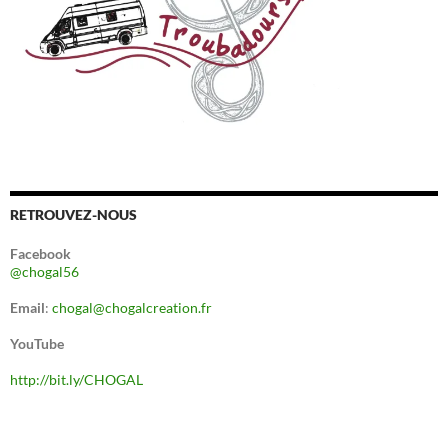
RETROUVEZ-NOUS
Facebook
@chogal56
Email
:
chogal@chogalcreation.fr
YouTube
http://bit.ly/CHOGAL