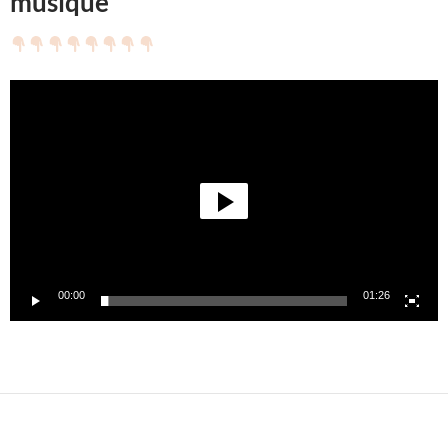
musique
Lecteur
vidéo
00:00
01:26