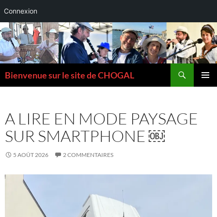
Connexion
Aller
au
contenu
Recherche
Bienvenue sur le site de CHOGAL
MENU
PRINCI
A LIRE EN MODE PAYSAGE
SUR SMARTPHONE ￼
5 AOÛT 2026
2 COMMENTAIRES